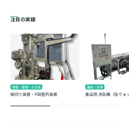
注目の実績
保管・管理・その他
搬送・洗浄
紐切り装置・P函整列装置
食品用 洗缶機（缶ウォ