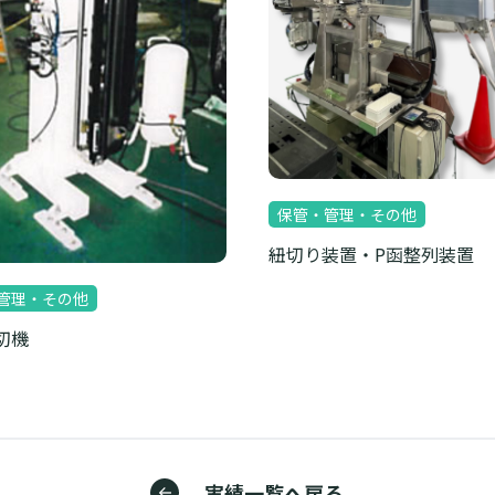
保管・管理・その他
紐切り装置・P函整列装置
管理・その他
切機
実績一覧へ戻る