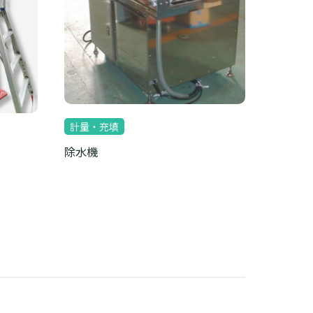
計量・充填
除水機