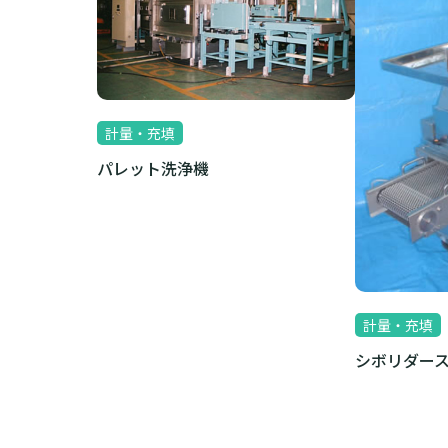
計量・充填
パレット洗浄機
計量・充填
シボリダー