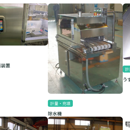
填装置
計
う
計量・充填
除水機