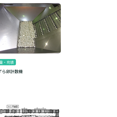
量・充填
ずら卵計数機