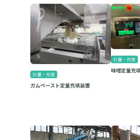
計量・充填
味噌定量充
計量・充填
ガムペースト定量充填装置