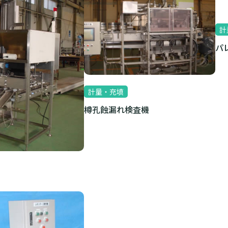
計
パ
計量・充填
樽孔蝕漏れ検査機