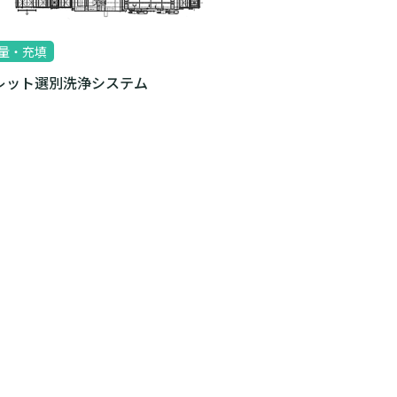
量・充填
レット選別洗浄システム