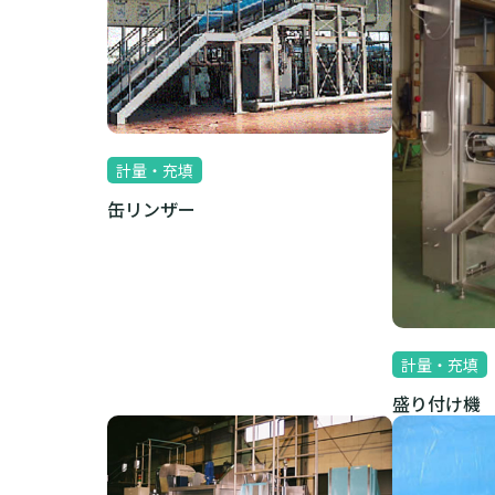
計量・充填
缶リンザー
計量・充填
盛り付け機